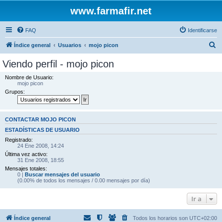
www.farmafir.net
FAQ
Identificarse
B
Índice general
Usuarios
mojo picon
u
Viendo perfil - mojo picon
s
Nombre de Usuario:
c
mojo picon
Grupos:
a
r
CONTACTAR MOJO PICON
ESTADÍSTICAS DE USUARIO
Registrado:
24 Ene 2008, 14:24
Última vez activo:
31 Ene 2008, 18:55
Mensajes totales:
0 |
Buscar mensajes del usuario
(0.00% de todos los mensajes / 0.00 mensajes por día)
Ir a
Índice general
Todos los horarios son
UTC+02:00