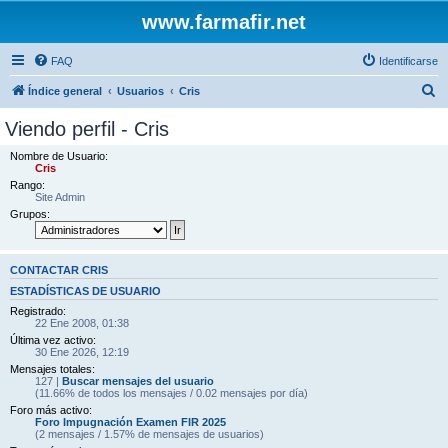
www.farmafir.net
FAQ
Identificarse
B
Índice general
Usuarios
Cris
u
Viendo perfil - Cris
s
Nombre de Usuario:
c
Cris
Rango:
a
Site Admin
r
Grupos:
CONTACTAR CRIS
ESTADÍSTICAS DE USUARIO
Registrado:
22 Ene 2008, 01:38
Última vez activo:
30 Ene 2026, 12:19
Mensajes totales:
127 |
Buscar mensajes del usuario
(11.66% de todos los mensajes / 0.02 mensajes por día)
Foro más activo:
Foro Impugnación Examen FIR 2025
(2 mensajes / 1.57% de mensajes de usuarios)