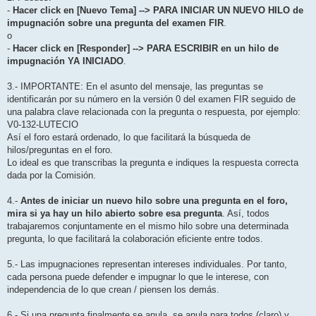
-
Hacer click en [Nuevo Tema] --> PARA INICIAR UN NUEVO HILO de
impugnación sobre una pregunta del examen FIR
.
o
-
Hacer click en [Responder] --> PARA ESCRIBIR en un hilo de
impugnación YA INICIADO
.
3.- IMPORTANTE: En el asunto del mensaje, las preguntas se
identificarán por su número en la versión 0 del examen FIR seguido de
una palabra clave relacionada con la pregunta o respuesta, por ejemplo:
V0-132-LUTECIO
Así el foro estará ordenado, lo que facilitará la búsqueda de
hilos/preguntas en el foro.
Lo ideal es que transcribas la pregunta e indiques la respuesta correcta
dada por la Comisión.
4.-
Antes de iniciar un nuevo hilo sobre una pregunta en el foro,
mira si ya hay un hilo abierto sobre esa pregunta
. Así, todos
trabajaremos conjuntamente en el mismo hilo sobre una determinada
pregunta, lo que facilitará la colaboración eficiente entre todos.
5.- Las impugnaciones representan intereses individuales. Por tanto,
cada persona puede defender e impugnar lo que le interese, con
independencia de lo que crean / piensen los demás.
6.- Si una pregunta finalmente se anula, se anula para todos (claro) y