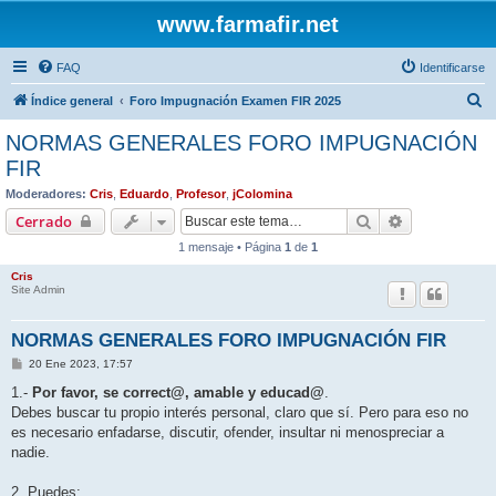
www.farmafir.net
FAQ
Identificarse
B
Índice general
Foro Impugnación Examen FIR 2025
u
NORMAS GENERALES FORO IMPUGNACIÓN
s
FIR
c
Moderadores:
Cris
,
Eduardo
,
Profesor
,
jColomina
a
Buscar
Búsqueda av
Cerrado
r
1 mensaje • Página
1
de
1
Cris
Site Admin
NORMAS GENERALES FORO IMPUGNACIÓN FIR
M
20 Ene 2023, 17:57
e
n
1.-
Por favor, se correct@, amable y educad@
.
s
Debes buscar tu propio interés personal, claro que sí. Pero para eso no
a
j
es necesario enfadarse, discutir, ofender, insultar ni menospreciar a
e
nadie.
2. Puedes: