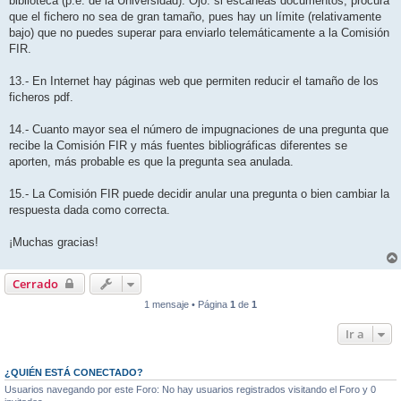
biblioteca (p.e. de la Universidad). Ojo: si escaneas documentos, procura
que el fichero no sea de gran tamaño, pues hay un límite (relativamente
bajo) que no puedes superar para enviarlo telemáticamente a la Comisión
FIR.
13.- En Internet hay páginas web que permiten reducir el tamaño de los
ficheros pdf.
14.- Cuanto mayor sea el número de impugnaciones de una pregunta que
recibe la Comisión FIR y más fuentes bibliográficas diferentes se
aporten, más probable es que la pregunta sea anulada.
15.- La Comisión FIR puede decidir anular una pregunta o bien cambiar la
respuesta dada como correcta.
¡Muchas gracias!
Cerrado
1 mensaje • Página
1
de
1
Ir a
¿QUIÉN ESTÁ CONECTADO?
Usuarios navegando por este Foro: No hay usuarios registrados visitando el Foro y 0