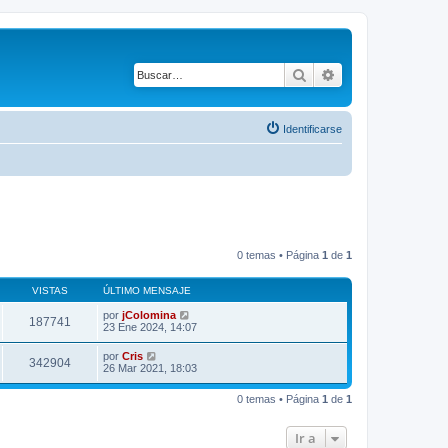
Buscar
Búsqueda avanza
Identificarse
0 temas • Página
1
de
1
VISTAS
ÚLTIMO MENSAJE
por
jColomina
187741
23 Ene 2024, 14:07
por
Cris
342904
26 Mar 2021, 18:03
0 temas • Página
1
de
1
Ir a