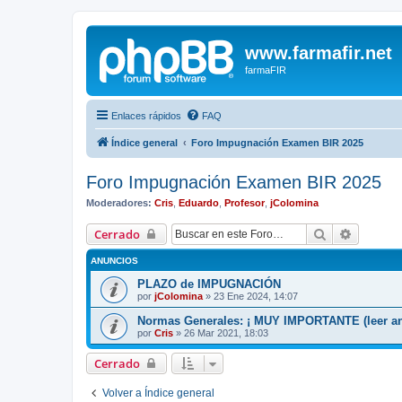
www.farmafir.net
farmaFIR
Enlaces rápidos
FAQ
Índice general
Foro Impugnación Examen BIR 2025
Foro Impugnación Examen BIR 2025
Moderadores:
Cris
,
Eduardo
,
Profesor
,
jColomina
Buscar
Búsqued
Cerrado
ANUNCIOS
PLAZO de IMPUGNACIÓN
por
jColomina
»
23 Ene 2024, 14:07
Normas Generales: ¡ MUY IMPORTANTE (leer ant
por
Cris
»
26 Mar 2021, 18:03
Cerrado
Volver a Índice general