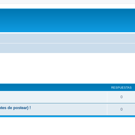
a avanzada
RESPUESTAS
0
es de postear) !
0