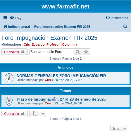
www.farmafir.net
FAQ
Identificarse
B
Índice general
Foro Impugnación Examen FIR 2025
u
Foro Impugnación Examen FIR 2025
s
Moderadores:
Cris
,
Eduardo
,
Profesor
,
jColomina
c
Buscar
Búsqueda avanzada
Cerrado
a
1 tema • Página
1
de
1
r
Anuncios
NORMAS GENERALES FORO IMPUGNACIÓN FIR
Último mensaje por
Cris
«
20 Ene 2023, 17:57
Temas
Plazo de Impugnación: 27 al 29 de enero de 2026.
Último mensaje por
Cris
«
23 Ene 2024, 02:36
Cerrado
1 tema • Página
1
de
1
Ir a