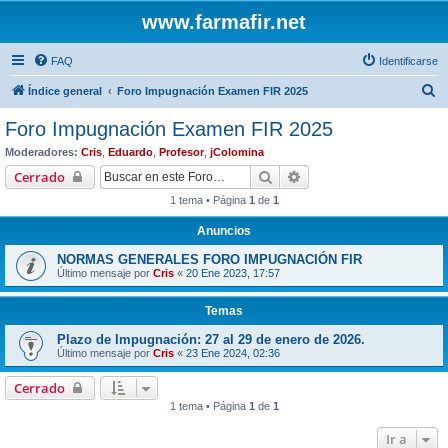
www.farmafir.net
FAQ
Identificarse
B
Índice general
Foro Impugnación Examen FIR 2025
u
Foro Impugnación Examen FIR 2025
s
Moderadores:
Cris
,
Eduardo
,
Profesor
,
jColomina
c
Buscar
Búsqueda avanzada
Cerrado
a
1 tema • Página
1
de
1
r
Anuncios
NORMAS GENERALES FORO IMPUGNACIÓN FIR
Último mensaje por
Cris
«
20 Ene 2023, 17:57
Temas
Plazo de Impugnación: 27 al 29 de enero de 2026.
Último mensaje por
Cris
«
23 Ene 2024, 02:36
Cerrado
1 tema • Página
1
de
1
Ir a