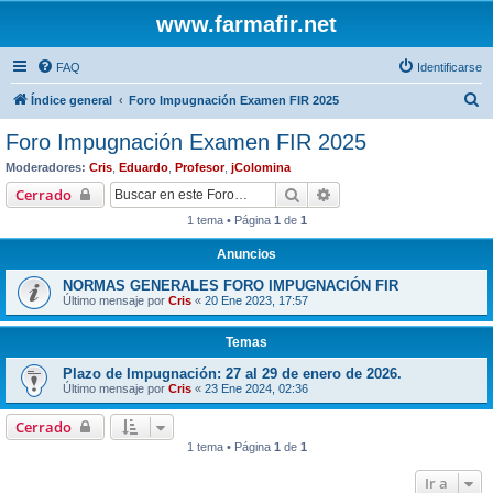
www.farmafir.net
FAQ
Identificarse
B
Índice general
Foro Impugnación Examen FIR 2025
u
Foro Impugnación Examen FIR 2025
s
Moderadores:
Cris
,
Eduardo
,
Profesor
,
jColomina
c
Buscar
Búsqueda avanzada
Cerrado
a
1 tema • Página
1
de
1
r
Anuncios
NORMAS GENERALES FORO IMPUGNACIÓN FIR
Último mensaje por
Cris
«
20 Ene 2023, 17:57
Temas
Plazo de Impugnación: 27 al 29 de enero de 2026.
Último mensaje por
Cris
«
23 Ene 2024, 02:36
Cerrado
1 tema • Página
1
de
1
Ir a