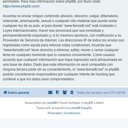
permisible. Para más información sobre phpBB, por favor visite:
https://www.phpbb.com/
.
Acuerda no enviar ningun contenido abusivo, obsceno, vulgar, difamatorio,
indecente, amenazante, sexual o cualquier otro material que pueda violar
cualquier ley de su país, el país donde “www.farmafir.net” está instalado o
Leyes Internacionales. Hacer eso provocará que sea inmediata y
permanentemente expulsado y, si lo creemos oportuno, con notificación a su
Proveedor de Servicios de Internet. Las direcciones IP de todos los envíos son
registradas como ayuda para reforzar estas condiciones. Acuerda que
“www.farmafir.net” tiene derecho a eliminar, editar, mover o cerrar cualquier
tema en cualquier momento que lo creamos conveniente. Como usuario
acuerda que cualquier información que haya ingresado será almacenada en
una base de datos. Dado que esta información no será compartida con
ninguna tercera parte sin su consentimiento, ni “www.farmafir.net” ni phpBB
podrán considerarse responsables por cualquier intento de hacking que
conlleve a que los datos sean comprometidos.
Índice general
Todos los horarios son
UTC+02:00
Desarrollado por
phpBB
® Forum Software © phpBB Limited
Traducción al español por
phpBB España
Privacidad
|
Condiciones