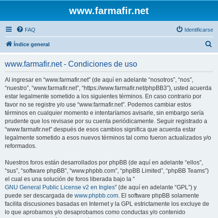
www.farmafir.net
FAQ
Identificarse
B
Índice general
u
www.farmafir.net - Condiciones de uso
s
c
Al ingresar en “www.farmafir.net” (de aquí en adelante “nosotros”, “nos”,
“nuestro”, “www.farmafir.net”, “https://www.farmafir.net/phpBB3”), usted acuerda
a
estar legalmente sometido a los siguientes términos. En caso contrario por
r
favor no se registre y/o use “www.farmafir.net”. Podemos cambiar estos
términos en cualquier momento e intentaríamos avisarle, sin embargo sería
prudente que los revisase por su cuenta periódicamente. Seguir registrado a
“www.farmafir.net” después de esos cambios significa que acuerda estar
legalmente sometido a esos nuevos términos tal como fueron actualizados y/o
reformados.
Nuestros foros están desarrollados por phpBB (de aquí en adelante “ellos”,
“sus”, “software phpBB”, “www.phpbb.com”, “phpBB Limited”, “phpBB Teams”)
el cual es una solución de foros liberada bajo la “
GNU General Public License v2 en Ingles
” (de aquí en adelante “GPL”) y
puede ser descargada de
www.phpbb.com
. El software phpBB solamente
facilita discusiones basadas en Internet y la GPL estrictamente los excluye de
lo que aprobamos y/o desaprobamos como conductas y/o contenido