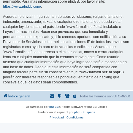
permisible. Para más información sobre phpBB, por favor visite:
https://www.phpbb.com/
.
Acuerda no enviar ningun contenido abusivo, obsceno, vulgar, difamatorio,
indecente, amenazante, sexual o cualquier otro material que pueda violar
cualquier ley de su país, el país donde “www.farmafir.net” está instalado o
Leyes Internacionales. Hacer eso provocará que sea inmediata y
permanentemente expulsado y, si lo creemos oportuno, con notificación a su
Proveedor de Servicios de Internet. Las direcciones IP de todos los envíos son
registradas como ayuda para reforzar estas condiciones. Acuerda que
“www.farmafir.net” tiene derecho a eliminar, editar, mover o cerrar cualquier
tema en cualquier momento que lo creamos conveniente. Como usuario
acuerda que cualquier información que haya ingresado será almacenada en
una base de datos. Dado que esta información no será compartida con
ninguna tercera parte sin su consentimiento, ni “www.farmafir.net” ni phpBB
podrán considerarse responsables por cualquier intento de hacking que
conlleve a que los datos sean comprometidos.
Índice general
Todos los horarios son
UTC+02:00
Desarrollado por
phpBB
® Forum Software © phpBB Limited
Traducción al español por
phpBB España
Privacidad
|
Condiciones