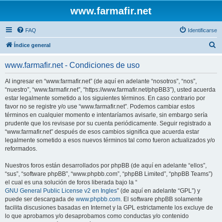
www.farmafir.net
FAQ
Identificarse
B
Índice general
u
www.farmafir.net - Condiciones de uso
s
c
Al ingresar en “www.farmafir.net” (de aquí en adelante “nosotros”, “nos”,
“nuestro”, “www.farmafir.net”, “https://www.farmafir.net/phpBB3”), usted acuerda
a
estar legalmente sometido a los siguientes términos. En caso contrario por
r
favor no se registre y/o use “www.farmafir.net”. Podemos cambiar estos
términos en cualquier momento e intentaríamos avisarle, sin embargo sería
prudente que los revisase por su cuenta periódicamente. Seguir registrado a
“www.farmafir.net” después de esos cambios significa que acuerda estar
legalmente sometido a esos nuevos términos tal como fueron actualizados y/o
reformados.
Nuestros foros están desarrollados por phpBB (de aquí en adelante “ellos”,
“sus”, “software phpBB”, “www.phpbb.com”, “phpBB Limited”, “phpBB Teams”)
el cual es una solución de foros liberada bajo la “
GNU General Public License v2 en Ingles
” (de aquí en adelante “GPL”) y
puede ser descargada de
www.phpbb.com
. El software phpBB solamente
facilita discusiones basadas en Internet y la GPL estrictamente los excluye de
lo que aprobamos y/o desaprobamos como conductas y/o contenido