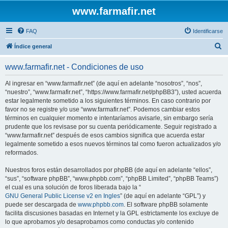
www.farmafir.net
FAQ
Identificarse
B
Índice general
u
www.farmafir.net - Condiciones de uso
s
c
Al ingresar en “www.farmafir.net” (de aquí en adelante “nosotros”, “nos”,
“nuestro”, “www.farmafir.net”, “https://www.farmafir.net/phpBB3”), usted acuerda
a
estar legalmente sometido a los siguientes términos. En caso contrario por
r
favor no se registre y/o use “www.farmafir.net”. Podemos cambiar estos
términos en cualquier momento e intentaríamos avisarle, sin embargo sería
prudente que los revisase por su cuenta periódicamente. Seguir registrado a
“www.farmafir.net” después de esos cambios significa que acuerda estar
legalmente sometido a esos nuevos términos tal como fueron actualizados y/o
reformados.
Nuestros foros están desarrollados por phpBB (de aquí en adelante “ellos”,
“sus”, “software phpBB”, “www.phpbb.com”, “phpBB Limited”, “phpBB Teams”)
el cual es una solución de foros liberada bajo la “
GNU General Public License v2 en Ingles
” (de aquí en adelante “GPL”) y
puede ser descargada de
www.phpbb.com
. El software phpBB solamente
facilita discusiones basadas en Internet y la GPL estrictamente los excluye de
lo que aprobamos y/o desaprobamos como conductas y/o contenido