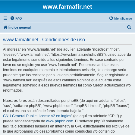
www.farmafir.net
FAQ
Identificarse
B
Índice general
u
www.farmafir.net - Condiciones de uso
s
c
Al ingresar en “www.farmafir.net” (de aquí en adelante “nosotros”, “nos”,
“nuestro”, “www.farmafir.net”, “https://www.farmafir.net/phpBB3”), usted acuerda
a
estar legalmente sometido a los siguientes términos. En caso contrario por
r
favor no se registre y/o use “www.farmafir.net”. Podemos cambiar estos
términos en cualquier momento e intentaríamos avisarle, sin embargo sería
prudente que los revisase por su cuenta periódicamente. Seguir registrado a
“www.farmafir.net” después de esos cambios significa que acuerda estar
legalmente sometido a esos nuevos términos tal como fueron actualizados y/o
reformados.
Nuestros foros están desarrollados por phpBB (de aquí en adelante “ellos”,
“sus”, “software phpBB”, “www.phpbb.com”, “phpBB Limited”, “phpBB Teams”)
el cual es una solución de foros liberada bajo la “
GNU General Public License v2 en Ingles
” (de aquí en adelante “GPL”) y
puede ser descargada de
www.phpbb.com
. El software phpBB solamente
facilita discusiones basadas en Internet y la GPL estrictamente los excluye de
lo que aprobamos y/o desaprobamos como conductas y/o contenido