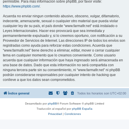
permisible. Para más información sobre phpBB, por favor visite:
https://www.phpbb.com/
.
Acuerda no enviar ningun contenido abusivo, obsceno, vulgar, difamatorio,
indecente, amenazante, sexual o cualquier otro material que pueda violar
cualquier ley de su país, el país donde “www.farmafir.net” está instalado o
Leyes Internacionales. Hacer eso provocará que sea inmediata y
permanentemente expulsado y, si lo creemos oportuno, con notificación a su
Proveedor de Servicios de Internet. Las direcciones IP de todos los envíos son
registradas como ayuda para reforzar estas condiciones. Acuerda que
“www.farmafir.net” tiene derecho a eliminar, editar, mover o cerrar cualquier
tema en cualquier momento que lo creamos conveniente. Como usuario
acuerda que cualquier información que haya ingresado será almacenada en
una base de datos. Dado que esta información no será compartida con
ninguna tercera parte sin su consentimiento, ni “www.farmafir.net” ni phpBB
podrán considerarse responsables por cualquier intento de hacking que
conlleve a que los datos sean comprometidos.
Índice general
Todos los horarios son
UTC+02:00
Desarrollado por
phpBB
® Forum Software © phpBB Limited
Traducción al español por
phpBB España
Privacidad
|
Condiciones