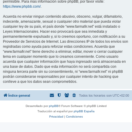
permisible. Para más información sobre phpBB, por favor visite:
https://www.phpbb.com/
.
Acuerda no enviar ningun contenido abusivo, obsceno, vulgar, difamatorio,
indecente, amenazante, sexual o cualquier otro material que pueda violar
cualquier ley de su país, el país donde “www.farmafir.net” está instalado o
Leyes Internacionales. Hacer eso provocará que sea inmediata y
permanentemente expulsado y, si lo creemos oportuno, con notificación a su
Proveedor de Servicios de Internet. Las direcciones IP de todos los envíos son
registradas como ayuda para reforzar estas condiciones. Acuerda que
“www.farmafir.net” tiene derecho a eliminar, editar, mover o cerrar cualquier
tema en cualquier momento que lo creamos conveniente. Como usuario
acuerda que cualquier información que haya ingresado será almacenada en
una base de datos. Dado que esta información no será compartida con
ninguna tercera parte sin su consentimiento, ni “www.farmafir.net” ni phpBB
podrán considerarse responsables por cualquier intento de hacking que
conlleve a que los datos sean comprometidos.
Índice general
Todos los horarios son
UTC+02:00
Desarrollado por
phpBB
® Forum Software © phpBB Limited
Traducción al español por
phpBB España
Privacidad
|
Condiciones