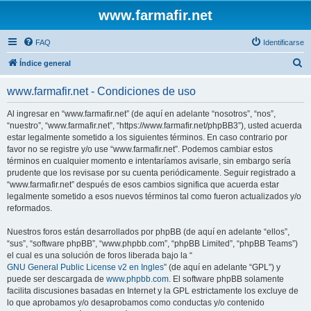
www.farmafir.net
FAQ
Identificarse
B
Índice general
u
www.farmafir.net - Condiciones de uso
s
c
Al ingresar en “www.farmafir.net” (de aquí en adelante “nosotros”, “nos”,
“nuestro”, “www.farmafir.net”, “https://www.farmafir.net/phpBB3”), usted acuerda
a
estar legalmente sometido a los siguientes términos. En caso contrario por
r
favor no se registre y/o use “www.farmafir.net”. Podemos cambiar estos
términos en cualquier momento e intentaríamos avisarle, sin embargo sería
prudente que los revisase por su cuenta periódicamente. Seguir registrado a
“www.farmafir.net” después de esos cambios significa que acuerda estar
legalmente sometido a esos nuevos términos tal como fueron actualizados y/o
reformados.
Nuestros foros están desarrollados por phpBB (de aquí en adelante “ellos”,
“sus”, “software phpBB”, “www.phpbb.com”, “phpBB Limited”, “phpBB Teams”)
el cual es una solución de foros liberada bajo la “
GNU General Public License v2 en Ingles
” (de aquí en adelante “GPL”) y
puede ser descargada de
www.phpbb.com
. El software phpBB solamente
facilita discusiones basadas en Internet y la GPL estrictamente los excluye de
lo que aprobamos y/o desaprobamos como conductas y/o contenido