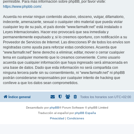
permisible. Para más información sobre phpBB, por favor visite:
https://www.phpbb.com/
.
Acuerda no enviar ningun contenido abusivo, obsceno, vulgar, difamatorio,
indecente, amenazante, sexual o cualquier otro material que pueda violar
cualquier ley de su país, el país donde “www.farmafir.net” está instalado o
Leyes Internacionales. Hacer eso provocará que sea inmediata y
permanentemente expulsado y, si lo creemos oportuno, con notificación a su
Proveedor de Servicios de Internet. Las direcciones IP de todos los envíos son
registradas como ayuda para reforzar estas condiciones. Acuerda que
“www.farmafir.net” tiene derecho a eliminar, editar, mover o cerrar cualquier
tema en cualquier momento que lo creamos conveniente. Como usuario
acuerda que cualquier información que haya ingresado será almacenada en
una base de datos. Dado que esta información no será compartida con
ninguna tercera parte sin su consentimiento, ni “www.farmafir.net” ni phpBB
podrán considerarse responsables por cualquier intento de hacking que
conlleve a que los datos sean comprometidos.
Índice general
Todos los horarios son
UTC+02:00
Desarrollado por
phpBB
® Forum Software © phpBB Limited
Traducción al español por
phpBB España
Privacidad
|
Condiciones