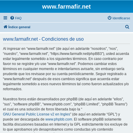
www.farmafir.net
FAQ
Identificarse
B
Índice general
u
www.farmafir.net - Condiciones de uso
s
c
Al ingresar en “www.farmafir.net” (de aquí en adelante “nosotros”, “nos”,
“nuestro”, “www.farmafir.net”, “https://www.farmafir.net/phpBB3”), usted acuerda
a
estar legalmente sometido a los siguientes términos. En caso contrario por
r
favor no se registre y/o use “www.farmafir.net”. Podemos cambiar estos
términos en cualquier momento e intentaríamos avisarle, sin embargo sería
prudente que los revisase por su cuenta periódicamente. Seguir registrado a
“www.farmafir.net” después de esos cambios significa que acuerda estar
legalmente sometido a esos nuevos términos tal como fueron actualizados y/o
reformados.
Nuestros foros están desarrollados por phpBB (de aquí en adelante “ellos”,
“sus”, “software phpBB”, “www.phpbb.com”, “phpBB Limited”, “phpBB Teams”)
el cual es una solución de foros liberada bajo la “
GNU General Public License v2 en Ingles
” (de aquí en adelante “GPL”) y
puede ser descargada de
www.phpbb.com
. El software phpBB solamente
facilita discusiones basadas en Internet y la GPL estrictamente los excluye de
lo que aprobamos y/o desaprobamos como conductas y/o contenido