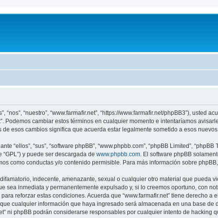
”, “nos”, “nuestro”, “www.farmafir.net”, “https://www.farmafir.net/phpBB3”), usted 
net”. Podemos cambiar estos términos en cualquier momento e intentaríamos avisarl
s de esos cambios significa que acuerda estar legalmente sometido a esos nuevos 
nte “ellos”, “sus”, “software phpBB”, “www.phpbb.com”, “phpBB Limited”, “phpBB Te
te “GPL”) y puede ser descargada de
www.phpbb.com
. El software phpBB solamente
os como conductas y/o contenido permisible. Para más información sobre phpBB, p
ifamatorio, indecente, amenazante, sexual o cualquier otro material que pueda viol
ue sea inmediata y permanentemente expulsado y, si lo creemos oportuno, con notif
para reforzar estas condiciones. Acuerda que “www.farmafir.net” tiene derecho a el
ue cualquier información que haya ingresado será almacenada en una base de da
.net” ni phpBB podrán considerarse responsables por cualquier intento de hacking 