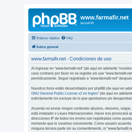
www.farmafir.net
farmaFIR
Enlaces rápidos
FAQ
Índice general
www.farmafir.net - Condiciones de uso
Al ingresar en “www.farmafir.net” (de aquí en adelante “nosotros
caso contrario por favor no se registre y/o use “www.farmafir.
periódicamente. Seguir registrado a “www.farmafir.net” despué
Nuestros foros están desarrollados por phpBB (de aquí en adela
GNU General Public License v2 en Ingles
” (de aquí en adelan
estrictamente los excluye de lo que aprobamos y/o desaprobam
Acuerda no enviar ningun contenido abusivo, obsceno, vulgar, d
está instalado o Leyes Internacionales. Hacer eso provocará q
direcciones IP de todos los envíos son registradas como ayuda 
momento que lo creamos conveniente. Como usuario acuerda q
ninguna tercera parte sin su consentimiento, ni “www.farmafir