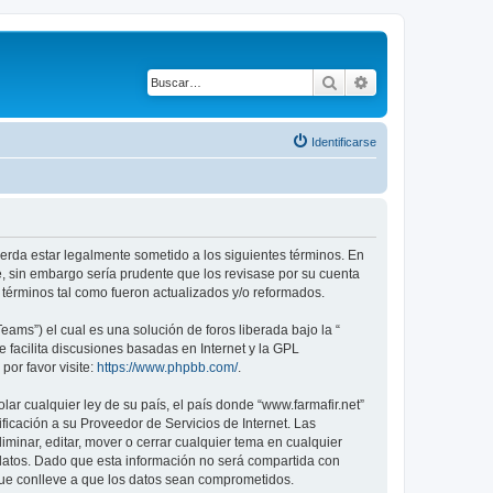
Buscar
Búsqueda avanza
Identificarse
acuerda estar legalmente sometido a los siguientes términos. En
e, sin embargo sería prudente que los revisase por su cuenta
términos tal como fueron actualizados y/o reformados.
ams”) el cual es una solución de foros liberada bajo la “
 facilita discusiones basadas en Internet y la GPL
or favor visite:
https://www.phpbb.com/
.
ar cualquier ley de su país, el país donde “www.farmafir.net”
icación a su Proveedor de Servicios de Internet. Las
iminar, editar, mover o cerrar cualquier tema en cualquier
tos. Dado que esta información no será compartida con
que conlleve a que los datos sean comprometidos.