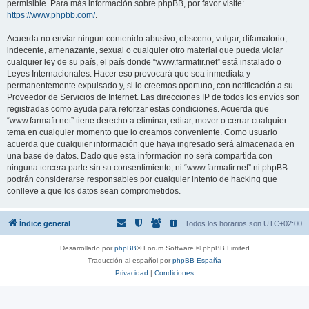
permisible. Para más información sobre phpBB, por favor visite:
https://www.phpbb.com/
.
Acuerda no enviar ningun contenido abusivo, obsceno, vulgar, difamatorio,
indecente, amenazante, sexual o cualquier otro material que pueda violar
cualquier ley de su país, el país donde “www.farmafir.net” está instalado o
Leyes Internacionales. Hacer eso provocará que sea inmediata y
permanentemente expulsado y, si lo creemos oportuno, con notificación a su
Proveedor de Servicios de Internet. Las direcciones IP de todos los envíos son
registradas como ayuda para reforzar estas condiciones. Acuerda que
“www.farmafir.net” tiene derecho a eliminar, editar, mover o cerrar cualquier
tema en cualquier momento que lo creamos conveniente. Como usuario
acuerda que cualquier información que haya ingresado será almacenada en
una base de datos. Dado que esta información no será compartida con
ninguna tercera parte sin su consentimiento, ni “www.farmafir.net” ni phpBB
podrán considerarse responsables por cualquier intento de hacking que
conlleve a que los datos sean comprometidos.
Índice general
Todos los horarios son
UTC+02:00
Desarrollado por
phpBB
® Forum Software © phpBB Limited
Traducción al español por
phpBB España
Privacidad
|
Condiciones