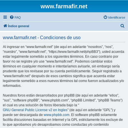
www.farmafir.net
FAQ
Identificarse
B
Índice general
u
www.farmafir.net - Condiciones de uso
s
c
Al ingresar en “www.farmafir.net” (de aquí en adelante “nosotros”, “nos”,
“nuestro”, “www.farmafir.net”, “https://www.farmafir.net/phpBB3”), usted acuerda
a
estar legalmente sometido a los siguientes términos. En caso contrario por
r
favor no se registre y/o use “www.farmafir.net”. Podemos cambiar estos
términos en cualquier momento e intentaríamos avisarle, sin embargo sería
prudente que los revisase por su cuenta periódicamente. Seguir registrado a
“www.farmafir.net” después de esos cambios significa que acuerda estar
legalmente sometido a esos nuevos términos tal como fueron actualizados y/o
reformados.
Nuestros foros están desarrollados por phpBB (de aquí en adelante “ellos”,
“sus”, “software phpBB”, “www.phpbb.com”, “phpBB Limited”, “phpBB Teams”)
el cual es una solución de foros liberada bajo la “
GNU General Public License v2 en Ingles
” (de aquí en adelante “GPL”) y
puede ser descargada de
www.phpbb.com
. El software phpBB solamente
facilita discusiones basadas en Internet y la GPL estrictamente los excluye de
lo que aprobamos y/o desaprobamos como conductas y/o contenido