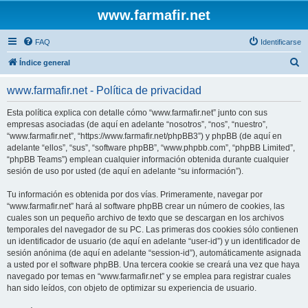
www.farmafir.net
FAQ
Identificarse
B
Índice general
u
www.farmafir.net - Política de privacidad
s
c
Esta política explica con detalle cómo “www.farmafir.net” junto con sus
empresas asociadas (de aquí en adelante “nosotros”, “nos”, “nuestro”,
a
“www.farmafir.net”, “https://www.farmafir.net/phpBB3”) y phpBB (de aquí en
r
adelante “ellos”, “sus”, “software phpBB”, “www.phpbb.com”, “phpBB Limited”,
“phpBB Teams”) emplean cualquier información obtenida durante cualquier
sesión de uso por usted (de aquí en adelante “su información”).
Tu información es obtenida por dos vías. Primeramente, navegar por
“www.farmafir.net” hará al software phpBB crear un número de cookies, las
cuales son un pequeño archivo de texto que se descargan en los archivos
temporales del navegador de su PC. Las primeras dos cookies sólo contienen
un identificador de usuario (de aquí en adelante “user-id”) y un identificador de
sesión anónima (de aquí en adelante “session-id”), automáticamente asignada
a usted por el software phpBB. Una tercera cookie se creará una vez que haya
navegado por temas en “www.farmafir.net” y se emplea para registrar cuales
han sido leídos, con objeto de optimizar su experiencia de usuario.