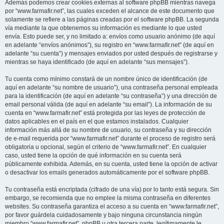
Además podemos crear cookies externas al software phpBB mientras navega
por “www.farmafir.net”, las cuales exceden el alcance de este documento que
solamente se refiere a las páginas creadas por el software phpBB. La segunda
vía mediante la que obtenemos su información es mediante lo que usted
envía. Esto puede ser, y no limitado a: envíos como usuario anónimo (de aquí
en adelante “envíos anónimos”), su registro en “www.farmafir.net” (de aquí en
adelante “su cuenta”) y mensajes enviados por usted después de registrarse y
mientras se haya identificado (de aquí en adelante “sus mensajes”).
Tu cuenta como mínimo constará de un nombre único de identificación (de
aquí en adelante “su nombre de usuario”), una contraseña personal empleada
para la identificación (de aquí en adelante “su contraseña”) y una dirección de
email personal válida (de aquí en adelante “su email”). La información de su
cuenta en “www.farmafir.net” está protegida por las leyes de protección de
datos aplicables en el país en el que estamos instalados. Cualquier
información más allá de su nombre de usuario, su contraseña y su dirección
de e-mail requerida por “www.farmafir.net” durante el proceso de registro será
obligatoria u opcional, según el criterio de “www.farmafir.net”. En cualquier
caso, usted tiene la opción de qué información en su cuenta será
públicamente exhibida. Además, en su cuenta, usted tiene la opción de activar
o desactivar los emails generados automáticamente por el software phpBB.
Tu contraseña está encriptada (cifrado de una vía) por lo tanto está segura. Sin
embargo, se recomienda que no emplee la misma contraseña en diferentes
websites. Su contraseña garantiza el acceso a su cuenta en “www.farmafir.net”,
por favor guárdela cuidadosamente y bajo ninguna circunstancia ningún
miembro “www.farmafir.net”, phpBB u otra tercera parte, legítimamente le