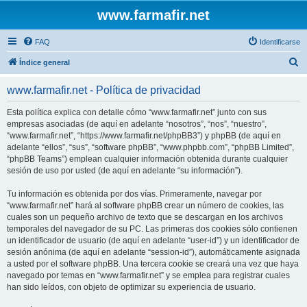
www.farmafir.net
FAQ
Identificarse
B
Índice general
u
www.farmafir.net - Política de privacidad
s
c
Esta política explica con detalle cómo “www.farmafir.net” junto con sus
empresas asociadas (de aquí en adelante “nosotros”, “nos”, “nuestro”,
a
“www.farmafir.net”, “https://www.farmafir.net/phpBB3”) y phpBB (de aquí en
r
adelante “ellos”, “sus”, “software phpBB”, “www.phpbb.com”, “phpBB Limited”,
“phpBB Teams”) emplean cualquier información obtenida durante cualquier
sesión de uso por usted (de aquí en adelante “su información”).
Tu información es obtenida por dos vías. Primeramente, navegar por
“www.farmafir.net” hará al software phpBB crear un número de cookies, las
cuales son un pequeño archivo de texto que se descargan en los archivos
temporales del navegador de su PC. Las primeras dos cookies sólo contienen
un identificador de usuario (de aquí en adelante “user-id”) y un identificador de
sesión anónima (de aquí en adelante “session-id”), automáticamente asignada
a usted por el software phpBB. Una tercera cookie se creará una vez que haya
navegado por temas en “www.farmafir.net” y se emplea para registrar cuales
han sido leídos, con objeto de optimizar su experiencia de usuario.