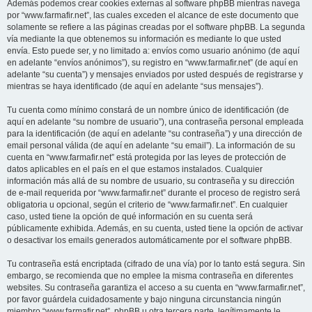
Además podemos crear cookies externas al software phpBB mientras navega
por “www.farmafir.net”, las cuales exceden el alcance de este documento que
solamente se refiere a las páginas creadas por el software phpBB. La segunda
vía mediante la que obtenemos su información es mediante lo que usted
envía. Esto puede ser, y no limitado a: envíos como usuario anónimo (de aquí
en adelante “envíos anónimos”), su registro en “www.farmafir.net” (de aquí en
adelante “su cuenta”) y mensajes enviados por usted después de registrarse y
mientras se haya identificado (de aquí en adelante “sus mensajes”).
Tu cuenta como mínimo constará de un nombre único de identificación (de
aquí en adelante “su nombre de usuario”), una contraseña personal empleada
para la identificación (de aquí en adelante “su contraseña”) y una dirección de
email personal válida (de aquí en adelante “su email”). La información de su
cuenta en “www.farmafir.net” está protegida por las leyes de protección de
datos aplicables en el país en el que estamos instalados. Cualquier
información más allá de su nombre de usuario, su contraseña y su dirección
de e-mail requerida por “www.farmafir.net” durante el proceso de registro será
obligatoria u opcional, según el criterio de “www.farmafir.net”. En cualquier
caso, usted tiene la opción de qué información en su cuenta será
públicamente exhibida. Además, en su cuenta, usted tiene la opción de activar
o desactivar los emails generados automáticamente por el software phpBB.
Tu contraseña está encriptada (cifrado de una vía) por lo tanto está segura. Sin
embargo, se recomienda que no emplee la misma contraseña en diferentes
websites. Su contraseña garantiza el acceso a su cuenta en “www.farmafir.net”,
por favor guárdela cuidadosamente y bajo ninguna circunstancia ningún
miembro “www.farmafir.net”, phpBB u otra tercera parte, legítimamente le