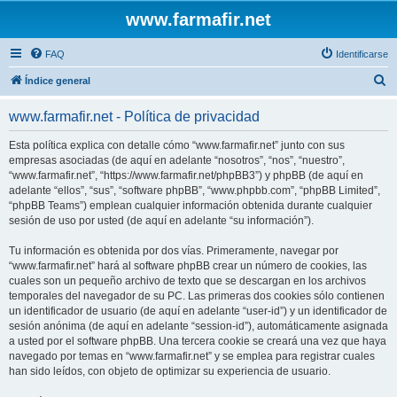
www.farmafir.net
FAQ
Identificarse
B
Índice general
u
www.farmafir.net - Política de privacidad
s
c
Esta política explica con detalle cómo “www.farmafir.net” junto con sus
empresas asociadas (de aquí en adelante “nosotros”, “nos”, “nuestro”,
a
“www.farmafir.net”, “https://www.farmafir.net/phpBB3”) y phpBB (de aquí en
r
adelante “ellos”, “sus”, “software phpBB”, “www.phpbb.com”, “phpBB Limited”,
“phpBB Teams”) emplean cualquier información obtenida durante cualquier
sesión de uso por usted (de aquí en adelante “su información”).
Tu información es obtenida por dos vías. Primeramente, navegar por
“www.farmafir.net” hará al software phpBB crear un número de cookies, las
cuales son un pequeño archivo de texto que se descargan en los archivos
temporales del navegador de su PC. Las primeras dos cookies sólo contienen
un identificador de usuario (de aquí en adelante “user-id”) y un identificador de
sesión anónima (de aquí en adelante “session-id”), automáticamente asignada
a usted por el software phpBB. Una tercera cookie se creará una vez que haya
navegado por temas en “www.farmafir.net” y se emplea para registrar cuales
han sido leídos, con objeto de optimizar su experiencia de usuario.