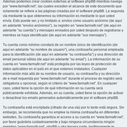
Además podemos crear cookies externas al software phpBB mientras navega
por “www.farmafir.net”, las cuales exceden el alcance de este documento que
solamente se refiere a las páginas creadas por el software phpBB. La segunda
vía mediante la que obtenemos su información es mediante lo que usted
envía. Esto puede ser, y no limitado a: envíos como usuario anónimo (de aquí
en adelante “envíos anónimos”), su registro en “www.farmafir.net” (de aquí en
adelante “su cuenta”) y mensajes enviados por usted después de registrarse y
mientras se haya identificado (de aquí en adelante “sus mensajes”).
Tu cuenta como mínimo constará de un nombre único de identificación (de
aquí en adelante “su nombre de usuario”), una contraseña personal empleada
para la identificación (de aquí en adelante “su contraseña”) y una dirección de
email personal válida (de aquí en adelante “su email”). La información de su
cuenta en “www.farmafir.net” está protegida por las leyes de protección de
datos aplicables en el país en el que estamos instalados. Cualquier
información más allá de su nombre de usuario, su contraseña y su dirección
de e-mail requerida por “www.farmafir.net” durante el proceso de registro será
obligatoria u opcional, según el criterio de “www.farmafir.net”. En cualquier
caso, usted tiene la opción de qué información en su cuenta será
públicamente exhibida. Además, en su cuenta, usted tiene la opción de activar
o desactivar los emails generados automáticamente por el software phpBB.
Tu contraseña está encriptada (cifrado de una vía) por lo tanto está segura. Sin
embargo, se recomienda que no emplee la misma contraseña en diferentes
websites. Su contraseña garantiza el acceso a su cuenta en “www.farmafir.net”,
por favor guárdela cuidadosamente y bajo ninguna circunstancia ningún
miembro “www.farmafir.net”, phpBB u otra tercera parte, legítimamente le