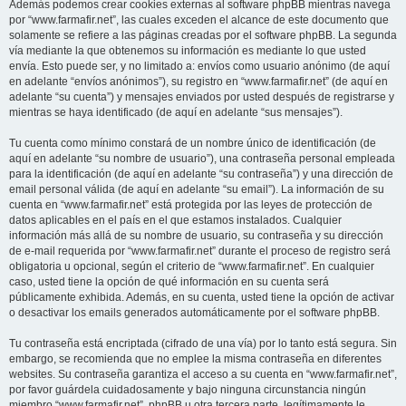
Además podemos crear cookies externas al software phpBB mientras navega
por “www.farmafir.net”, las cuales exceden el alcance de este documento que
solamente se refiere a las páginas creadas por el software phpBB. La segunda
vía mediante la que obtenemos su información es mediante lo que usted
envía. Esto puede ser, y no limitado a: envíos como usuario anónimo (de aquí
en adelante “envíos anónimos”), su registro en “www.farmafir.net” (de aquí en
adelante “su cuenta”) y mensajes enviados por usted después de registrarse y
mientras se haya identificado (de aquí en adelante “sus mensajes”).
Tu cuenta como mínimo constará de un nombre único de identificación (de
aquí en adelante “su nombre de usuario”), una contraseña personal empleada
para la identificación (de aquí en adelante “su contraseña”) y una dirección de
email personal válida (de aquí en adelante “su email”). La información de su
cuenta en “www.farmafir.net” está protegida por las leyes de protección de
datos aplicables en el país en el que estamos instalados. Cualquier
información más allá de su nombre de usuario, su contraseña y su dirección
de e-mail requerida por “www.farmafir.net” durante el proceso de registro será
obligatoria u opcional, según el criterio de “www.farmafir.net”. En cualquier
caso, usted tiene la opción de qué información en su cuenta será
públicamente exhibida. Además, en su cuenta, usted tiene la opción de activar
o desactivar los emails generados automáticamente por el software phpBB.
Tu contraseña está encriptada (cifrado de una vía) por lo tanto está segura. Sin
embargo, se recomienda que no emplee la misma contraseña en diferentes
websites. Su contraseña garantiza el acceso a su cuenta en “www.farmafir.net”,
por favor guárdela cuidadosamente y bajo ninguna circunstancia ningún
miembro “www.farmafir.net”, phpBB u otra tercera parte, legítimamente le