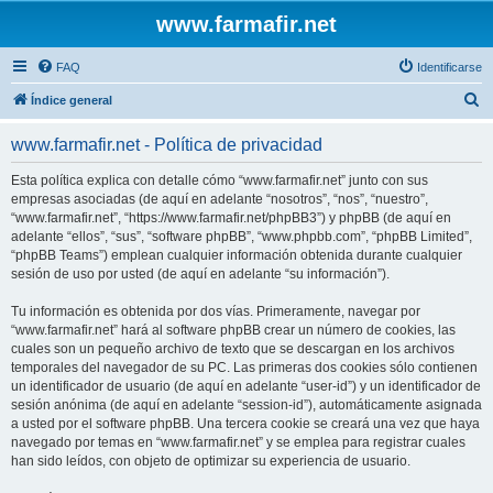
www.farmafir.net
FAQ
Identificarse
B
Índice general
u
www.farmafir.net - Política de privacidad
s
c
Esta política explica con detalle cómo “www.farmafir.net” junto con sus
empresas asociadas (de aquí en adelante “nosotros”, “nos”, “nuestro”,
a
“www.farmafir.net”, “https://www.farmafir.net/phpBB3”) y phpBB (de aquí en
r
adelante “ellos”, “sus”, “software phpBB”, “www.phpbb.com”, “phpBB Limited”,
“phpBB Teams”) emplean cualquier información obtenida durante cualquier
sesión de uso por usted (de aquí en adelante “su información”).
Tu información es obtenida por dos vías. Primeramente, navegar por
“www.farmafir.net” hará al software phpBB crear un número de cookies, las
cuales son un pequeño archivo de texto que se descargan en los archivos
temporales del navegador de su PC. Las primeras dos cookies sólo contienen
un identificador de usuario (de aquí en adelante “user-id”) y un identificador de
sesión anónima (de aquí en adelante “session-id”), automáticamente asignada
a usted por el software phpBB. Una tercera cookie se creará una vez que haya
navegado por temas en “www.farmafir.net” y se emplea para registrar cuales
han sido leídos, con objeto de optimizar su experiencia de usuario.