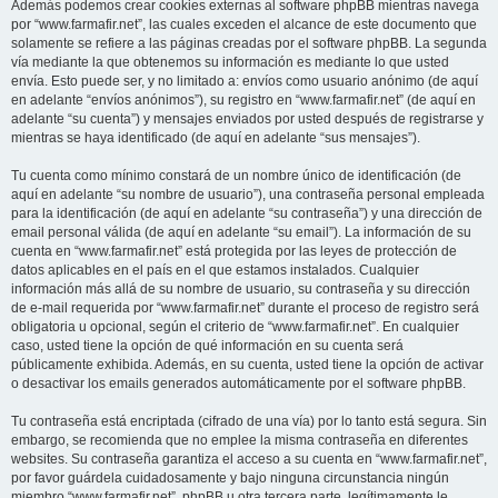
Además podemos crear cookies externas al software phpBB mientras navega
por “www.farmafir.net”, las cuales exceden el alcance de este documento que
solamente se refiere a las páginas creadas por el software phpBB. La segunda
vía mediante la que obtenemos su información es mediante lo que usted
envía. Esto puede ser, y no limitado a: envíos como usuario anónimo (de aquí
en adelante “envíos anónimos”), su registro en “www.farmafir.net” (de aquí en
adelante “su cuenta”) y mensajes enviados por usted después de registrarse y
mientras se haya identificado (de aquí en adelante “sus mensajes”).
Tu cuenta como mínimo constará de un nombre único de identificación (de
aquí en adelante “su nombre de usuario”), una contraseña personal empleada
para la identificación (de aquí en adelante “su contraseña”) y una dirección de
email personal válida (de aquí en adelante “su email”). La información de su
cuenta en “www.farmafir.net” está protegida por las leyes de protección de
datos aplicables en el país en el que estamos instalados. Cualquier
información más allá de su nombre de usuario, su contraseña y su dirección
de e-mail requerida por “www.farmafir.net” durante el proceso de registro será
obligatoria u opcional, según el criterio de “www.farmafir.net”. En cualquier
caso, usted tiene la opción de qué información en su cuenta será
públicamente exhibida. Además, en su cuenta, usted tiene la opción de activar
o desactivar los emails generados automáticamente por el software phpBB.
Tu contraseña está encriptada (cifrado de una vía) por lo tanto está segura. Sin
embargo, se recomienda que no emplee la misma contraseña en diferentes
websites. Su contraseña garantiza el acceso a su cuenta en “www.farmafir.net”,
por favor guárdela cuidadosamente y bajo ninguna circunstancia ningún
miembro “www.farmafir.net”, phpBB u otra tercera parte, legítimamente le