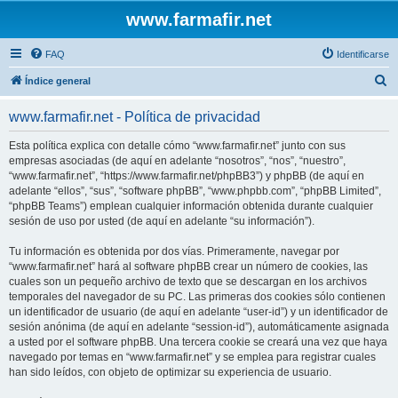
www.farmafir.net
FAQ
Identificarse
B
Índice general
u
www.farmafir.net - Política de privacidad
s
c
Esta política explica con detalle cómo “www.farmafir.net” junto con sus
empresas asociadas (de aquí en adelante “nosotros”, “nos”, “nuestro”,
a
“www.farmafir.net”, “https://www.farmafir.net/phpBB3”) y phpBB (de aquí en
r
adelante “ellos”, “sus”, “software phpBB”, “www.phpbb.com”, “phpBB Limited”,
“phpBB Teams”) emplean cualquier información obtenida durante cualquier
sesión de uso por usted (de aquí en adelante “su información”).
Tu información es obtenida por dos vías. Primeramente, navegar por
“www.farmafir.net” hará al software phpBB crear un número de cookies, las
cuales son un pequeño archivo de texto que se descargan en los archivos
temporales del navegador de su PC. Las primeras dos cookies sólo contienen
un identificador de usuario (de aquí en adelante “user-id”) y un identificador de
sesión anónima (de aquí en adelante “session-id”), automáticamente asignada
a usted por el software phpBB. Una tercera cookie se creará una vez que haya
navegado por temas en “www.farmafir.net” y se emplea para registrar cuales
han sido leídos, con objeto de optimizar su experiencia de usuario.