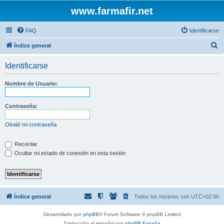
www.farmafir.net
FAQ
Identificarse
B
Índice general
u
Identificarse
s
c
Nombre de Usuario:
a
r
Contraseña:
Olvidé mi contraseña
Recordar
Ocultar mi estado de conexión en esta sesión
Índice general
Todos los horarios son
UTC+02:00
Desarrollado por
phpBB
® Forum Software © phpBB Limited
Traducción al español por
phpBB España