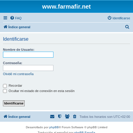
www.farmafir.net
FAQ
Identificarse
B
Índice general
u
Identificarse
s
c
Nombre de Usuario:
a
r
Contraseña:
Olvidé mi contraseña
Recordar
Ocultar mi estado de conexión en esta sesión
Índice general
Todos los horarios son
UTC+02:00
Desarrollado por
phpBB
® Forum Software © phpBB Limited
Traducción al español por
phpBB España