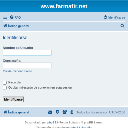
www.farmafir.net
FAQ
Identificarse
B
Índice general
u
Identificarse
s
c
Nombre de Usuario:
a
r
Contraseña:
Olvidé mi contraseña
Recordar
Ocultar mi estado de conexión en esta sesión
Índice general
Todos los horarios son
UTC+02:00
Desarrollado por
phpBB
® Forum Software © phpBB Limited
Traducción al español por
phpBB España