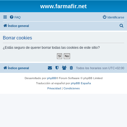
www.farmafir.net
FAQ
Identificarse
B
Índice general
u
Borrar cookies
s
c
¿Estás seguro de querer borrar todas las cookies de este sitio?
a
r
Índice general
Todos los horarios son
UTC+02:00
Desarrollado por
phpBB
® Forum Software © phpBB Limited
Traducción al español por
phpBB España
Privacidad
|
Condiciones