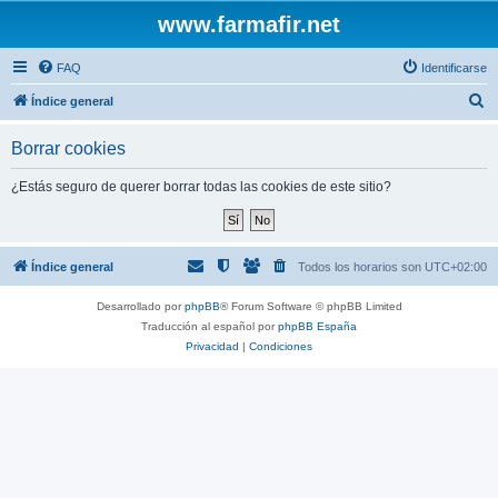
www.farmafir.net
FAQ
Identificarse
B
Índice general
u
Borrar cookies
s
c
¿Estás seguro de querer borrar todas las cookies de este sitio?
a
r
Índice general
Todos los horarios son
UTC+02:00
Desarrollado por
phpBB
® Forum Software © phpBB Limited
Traducción al español por
phpBB España
Privacidad
|
Condiciones