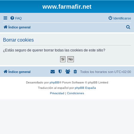
www.farmafir.net
FAQ
Identificarse
B
Índice general
u
Borrar cookies
s
c
¿Estás seguro de querer borrar todas las cookies de este sitio?
a
r
Índice general
Todos los horarios son
UTC+02:00
Desarrollado por
phpBB
® Forum Software © phpBB Limited
Traducción al español por
phpBB España
Privacidad
|
Condiciones