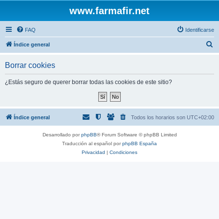
www.farmafir.net
FAQ
Identificarse
B
Índice general
u
Borrar cookies
s
c
¿Estás seguro de querer borrar todas las cookies de este sitio?
a
r
Índice general
Todos los horarios son
UTC+02:00
Desarrollado por
phpBB
® Forum Software © phpBB Limited
Traducción al español por
phpBB España
Privacidad
|
Condiciones