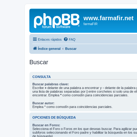
www.farmafir.net
farmaFIR
Enlaces rápidos
FAQ
Índice general
Buscar
Buscar
CONSULTA
Buscar palabras clave:
Escribe
+
delante de una palabra a encontrar y
-
delante de la palabra 
una lista de palabras separadas por
|
entre corchetes si solo una de el
encontrar. Emplea
*
como comodín para coincidencias parciales.
Buscar autor:
Emplea * como comodín para coincidencias parciales.
OPCIONES DE BÚSQUEDA
Buscar en Foros:
Selecciona el Foro o Foros en los que deseas buscar. Para agilizar p
subforos seleccionando el Foro padre y habilitar la búsqueda en los 
de búsqueda).