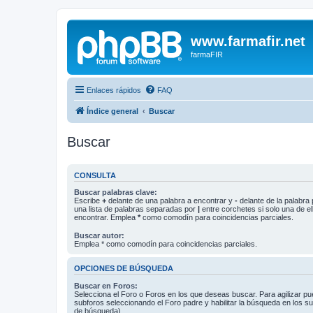
www.farmafir.net
farmaFIR
Enlaces rápidos
FAQ
Índice general
Buscar
Buscar
CONSULTA
Buscar palabras clave:
Escribe
+
delante de una palabra a encontrar y
-
delante de la palabra 
una lista de palabras separadas por
|
entre corchetes si solo una de el
encontrar. Emplea
*
como comodín para coincidencias parciales.
Buscar autor:
Emplea * como comodín para coincidencias parciales.
OPCIONES DE BÚSQUEDA
Buscar en Foros:
Selecciona el Foro o Foros en los que deseas buscar. Para agilizar p
subforos seleccionando el Foro padre y habilitar la búsqueda en los 
de búsqueda).