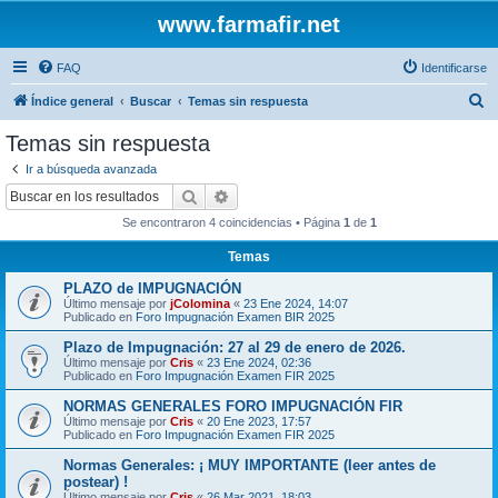
www.farmafir.net
FAQ
Identificarse
B
Índice general
Buscar
Temas sin respuesta
u
Temas sin respuesta
s
Ir a búsqueda avanzada
c
Buscar
Búsqueda avanzada
a
Se encontraron 4 coincidencias • Página
1
de
1
r
Temas
PLAZO de IMPUGNACIÓN
Último mensaje por
jColomina
«
23 Ene 2024, 14:07
Publicado en
Foro Impugnación Examen BIR 2025
Plazo de Impugnación: 27 al 29 de enero de 2026.
Último mensaje por
Cris
«
23 Ene 2024, 02:36
Publicado en
Foro Impugnación Examen FIR 2025
NORMAS GENERALES FORO IMPUGNACIÓN FIR
Último mensaje por
Cris
«
20 Ene 2023, 17:57
Publicado en
Foro Impugnación Examen FIR 2025
Normas Generales: ¡ MUY IMPORTANTE (leer antes de
postear) !
Último mensaje por
Cris
«
26 Mar 2021, 18:03