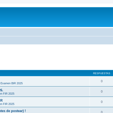
RESPUESTAS
0
n Examen BIR 2025
26.
0
en FIR 2025
IR
0
en FIR 2025
es de postear) !
0