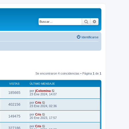
Buscar
Búsqueda avanza
Identificarse
Se encontraron 4 coincidencias • Página
1
de
1
VISTAS
ÚLTIMO MENSAJE
por
jColomina
185665
23 Ene 2024, 14:07
por
Cris
402156
23 Ene 2024, 02:36
por
Cris
149475
20 Ene 2023, 17:57
por
Cris
327186