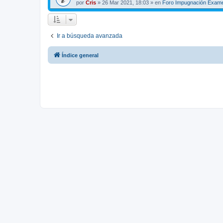
por
Cris
»
26 Mar 2021, 18:03
» en
Foro Impugnación Exam
Ir a búsqueda avanzada
Índice general