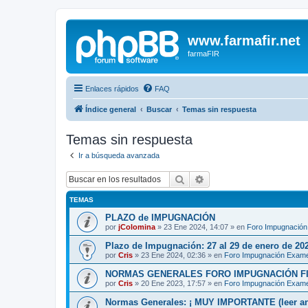
www.farmafir.net
farmaFIR
Enlaces rápidos
FAQ
Índice general
Buscar
Temas sin respuesta
Temas sin respuesta
Ir a búsqueda avanzada
Buscar
Búsqueda avanzada
TEMAS
PLAZO de IMPUGNACIÓN
por
jColomina
»
23 Ene 2024, 14:07
» en
Foro Impugnació
Plazo de Impugnación: 27 al 29 de enero de 20
por
Cris
»
23 Ene 2024, 02:36
» en
Foro Impugnación Exam
NORMAS GENERALES FORO IMPUGNACIÓN F
por
Cris
»
20 Ene 2023, 17:57
» en
Foro Impugnación Exam
Normas Generales: ¡ MUY IMPORTANTE (leer ant