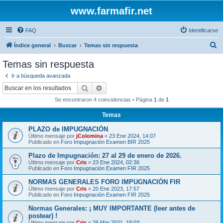
www.farmafir.net
FAQ
Identificarse
B
Índice general
Buscar
Temas sin respuesta
u
Temas sin respuesta
s
Ir a búsqueda avanzada
c
Buscar
Búsqueda avanzada
a
Se encontraron 4 coincidencias • Página
1
de
1
r
Temas
PLAZO de IMPUGNACIÓN
Último mensaje por
jColomina
«
23 Ene 2024, 14:07
Publicado en
Foro Impugnación Examen BIR 2025
Plazo de Impugnación: 27 al 29 de enero de 2026.
Último mensaje por
Cris
«
23 Ene 2024, 02:36
Publicado en
Foro Impugnación Examen FIR 2025
NORMAS GENERALES FORO IMPUGNACIÓN FIR
Último mensaje por
Cris
«
20 Ene 2023, 17:57
Publicado en
Foro Impugnación Examen FIR 2025
Normas Generales: ¡ MUY IMPORTANTE (leer antes de
postear) !
Último mensaje por
Cris
«
26 Mar 2021, 18:03