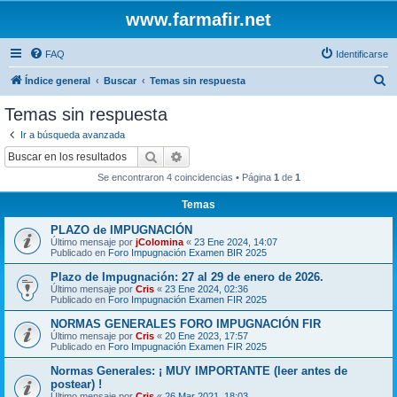
www.farmafir.net
FAQ
Identificarse
B
Índice general
Buscar
Temas sin respuesta
u
Temas sin respuesta
s
Ir a búsqueda avanzada
c
Buscar
Búsqueda avanzada
a
Se encontraron 4 coincidencias • Página
1
de
1
r
Temas
PLAZO de IMPUGNACIÓN
Último mensaje por
jColomina
«
23 Ene 2024, 14:07
Publicado en
Foro Impugnación Examen BIR 2025
Plazo de Impugnación: 27 al 29 de enero de 2026.
Último mensaje por
Cris
«
23 Ene 2024, 02:36
Publicado en
Foro Impugnación Examen FIR 2025
NORMAS GENERALES FORO IMPUGNACIÓN FIR
Último mensaje por
Cris
«
20 Ene 2023, 17:57
Publicado en
Foro Impugnación Examen FIR 2025
Normas Generales: ¡ MUY IMPORTANTE (leer antes de
postear) !
Último mensaje por
Cris
«
26 Mar 2021, 18:03