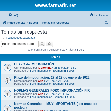
www.farmafir.net
FAQ
Identificarse
B
Índice general
Buscar
Temas sin respuesta
u
Temas sin respuesta
s
Ir a búsqueda avanzada
c
Buscar
Búsqueda avanzada
a
Se encontraron 4 coincidencias • Página
1
de
1
r
Temas
PLAZO de IMPUGNACIÓN
Último mensaje por
jColomina
«
23 Ene 2024, 14:07
Publicado en
Foro Impugnación Examen BIR 2025
Plazo de Impugnación: 27 al 29 de enero de 2026.
Último mensaje por
Cris
«
23 Ene 2024, 02:36
Publicado en
Foro Impugnación Examen FIR 2025
NORMAS GENERALES FORO IMPUGNACIÓN FIR
Último mensaje por
Cris
«
20 Ene 2023, 17:57
Publicado en
Foro Impugnación Examen FIR 2025
Normas Generales: ¡ MUY IMPORTANTE (leer antes de
postear) !
Último mensaje por
Cris
«
26 Mar 2021, 18:03