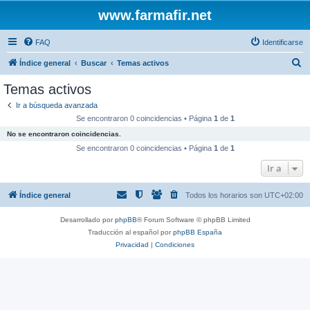
www.farmafir.net
FAQ
Identificarse
B
Índice general
Buscar
Temas activos
u
Temas activos
s
Ir a búsqueda avanzada
c
Se encontraron 0 coincidencias • Página
1
de
1
a
No se encontraron coincidencias.
r
Se encontraron 0 coincidencias • Página
1
de
1
Ir a
Índice general
Todos los horarios son
UTC+02:00
Desarrollado por
phpBB
® Forum Software © phpBB Limited
Traducción al español por
phpBB España
Privacidad
|
Condiciones