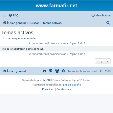
www.farmafir.net
FAQ
Identificarse
B
Índice general
Buscar
Temas activos
u
Temas activos
s
Ir a búsqueda avanzada
c
Se encontraron 0 coincidencias • Página
1
de
1
a
No se encontraron coincidencias.
r
Se encontraron 0 coincidencias • Página
1
de
1
Ir a
Índice general
Todos los horarios son
UTC+02:00
Desarrollado por
phpBB
® Forum Software © phpBB Limited
Traducción al español por
phpBB España
Privacidad
|
Condiciones