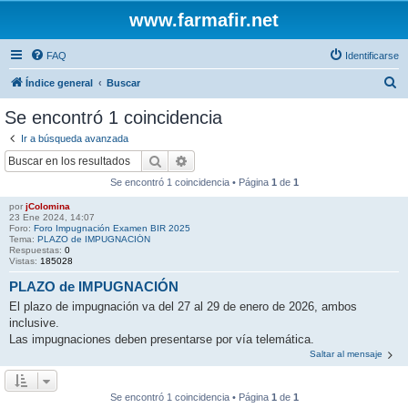
www.farmafir.net
FAQ
Identificarse
B
Índice general
Buscar
u
Se encontró 1 coincidencia
s
Ir a búsqueda avanzada
c
Buscar
Búsqueda avanzada
a
Se encontró 1 coincidencia • Página
1
de
1
r
por
jColomina
23 Ene 2024, 14:07
Foro:
Foro Impugnación Examen BIR 2025
Tema:
PLAZO de IMPUGNACIÓN
Respuestas:
0
Vistas:
185028
PLAZO de IMPUGNACIÓN
El plazo de impugnación va del 27 al 29 de enero de 2026, ambos
inclusive.
Las impugnaciones deben presentarse por vía telemática.
Saltar al mensaje
Se encontró 1 coincidencia • Página
1
de
1