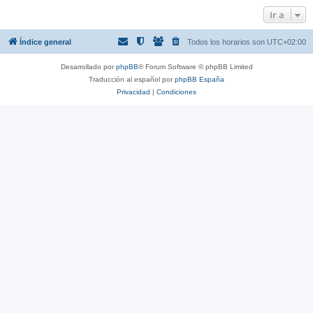
Ir a
Índice general
Todos los horarios son
UTC+02:00
Desarrollado por
phpBB
® Forum Software © phpBB Limited
Traducción al español por
phpBB España
Privacidad
|
Condiciones