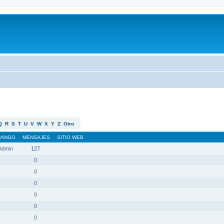
Q
R
S
T
U
V
W
X
Y
Z
Otro
RANGO
MENSAJES
SITIO WEB
 Admin
127
0
0
0
0
0
0