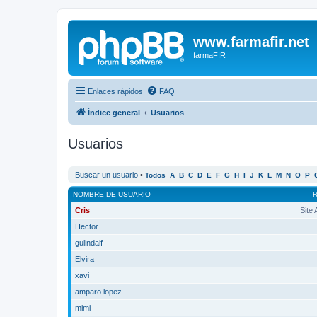
www.farmafir.net
farmaFIR
Enlaces rápidos
FAQ
Índice general
Usuarios
Usuarios
Buscar un usuario
•
Todos
A
B
C
D
E
F
G
H
I
J
K
L
M
N
O
P
NOMBRE DE USUARIO
Cris
Site
Hector
gulindalf
Elvira
xavi
amparo lopez
mimi