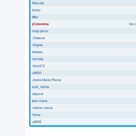
Marcelo
loreto
lillita
jColomina
Site
mojo picon
JSalazar
Virginia
beitaas
serratia
JessiCS
u8650
Joana Maria Plazas
izas_vitoria
alejover
jose maria
roberto macia
Victor
u8005