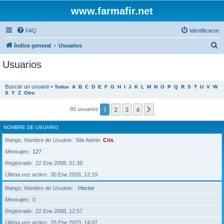
www.farmafir.net
FAQ
Identificarse
B
Índice general
Usuarios
u
Usuarios
s
c
Buscar un usuario
•
Todos
A
B
C
D
E
F
G
H
I
J
K
L
M
N
O
P
Q
R
S
T
U
V
W
X
Y
Z
Otro
a
r
1
2
3
4
Siguiente
85 usuarios
NOMBRE DE USUARIO
Rango, Nombre de Usuario
Site Admin
Cris
Mensajes
127
Registrado
22 Ene 2008, 01:38
Última vez activo
30 Ene 2026, 12:19
Rango, Nombre de Usuario
Hector
Mensajes
0
Registrado
22 Ene 2008, 12:57
Última vez activo
25 Ene 2023, 14:07