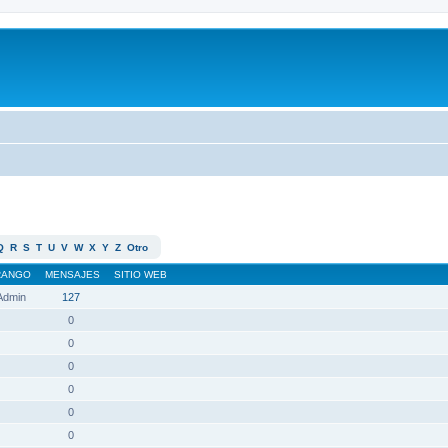
Q
R
S
T
U
V
W
X
Y
Z
Otro
RANGO
MENSAJES
SITIO WEB
 Admin
127
0
0
0
0
0
0