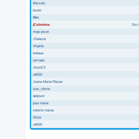
Marcelo
loreto
lillita
jColomina
Site
mojo picon
JSalazar
Virginia
beitaas
serratia
JessiCS
u8650
Joana Maria Plazas
izas_vitoria
alejover
jose maria
roberto macia
Victor
u8005