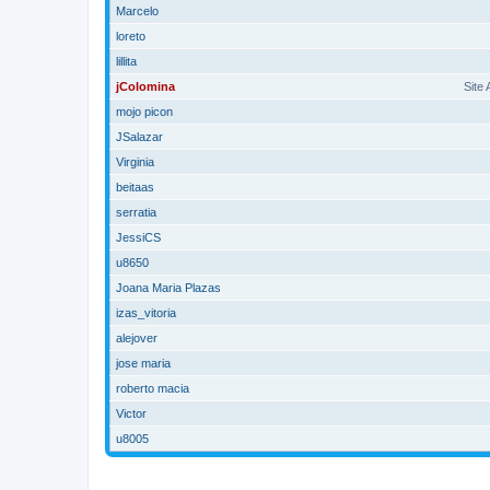
Marcelo
loreto
lillita
jColomina
Site
mojo picon
JSalazar
Virginia
beitaas
serratia
JessiCS
u8650
Joana Maria Plazas
izas_vitoria
alejover
jose maria
roberto macia
Victor
u8005