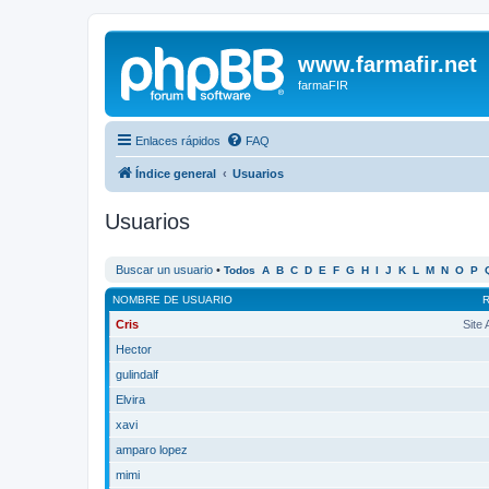
www.farmafir.net
farmaFIR
Enlaces rápidos
FAQ
Índice general
Usuarios
Usuarios
Buscar un usuario
•
Todos
A
B
C
D
E
F
G
H
I
J
K
L
M
N
O
P
NOMBRE DE USUARIO
Cris
Site
Hector
gulindalf
Elvira
xavi
amparo lopez
mimi