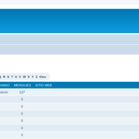
Q
R
S
T
U
V
W
X
Y
Z
Otro
RANGO
MENSAJES
SITIO WEB
 Admin
127
0
0
0
0
0
0