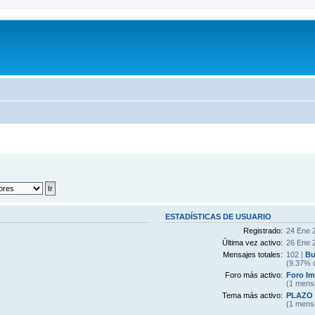
ESTADÍSTICAS DE USUARIO
Registrado:
24 Ene 
Última vez activo:
26 Ene 
Mensajes totales:
102 |
Bu
(9.37% d
Foro más activo:
Foro I
(1 mens
Tema más activo:
PLAZO 
(1 mens