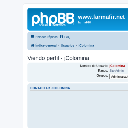
www.farmafir.net
farmaFIR
Enlaces rápidos
FAQ
Índice general
Usuarios
jColomina
Viendo perfil - jColomina
Nombre de Usuario:
jColomina
Rango:
Site Admin
Grupos:
CONTACTAR JCOLOMINA