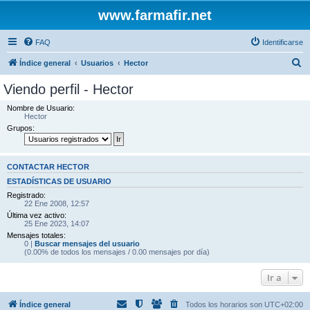
www.farmafir.net
FAQ
Identificarse
B
Índice general
Usuarios
Hector
u
Viendo perfil - Hector
s
Nombre de Usuario:
c
Hector
Grupos:
a
r
CONTACTAR HECTOR
ESTADÍSTICAS DE USUARIO
Registrado:
22 Ene 2008, 12:57
Última vez activo:
25 Ene 2023, 14:07
Mensajes totales:
0 |
Buscar mensajes del usuario
(0.00% de todos los mensajes / 0.00 mensajes por día)
Ir a
Índice general
Todos los horarios son
UTC+02:00