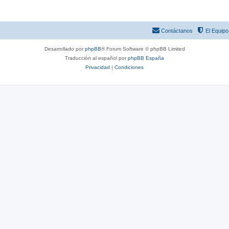
Contáctanos
El Equipo
Desarrollado por
phpBB
® Forum Software © phpBB Limited
Traducción al español por
phpBB España
Privacidad
|
Condiciones