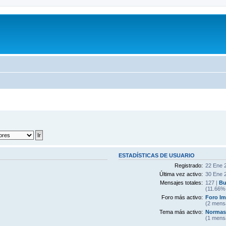
ESTADÍSTICAS DE USUARIO
Registrado:
22 Ene 
Última vez activo:
30 Ene 
Mensajes totales:
127 |
Bu
(11.66% 
Foro más activo:
Foro I
(2 mens
Tema más activo:
Normas 
(1 mens