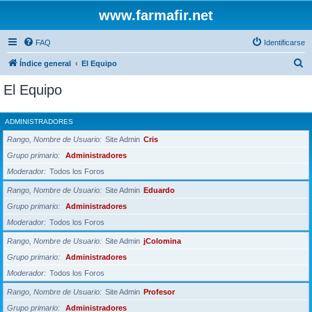
www.farmafir.net
FAQ
Identificarse
B
Índice general
El Equipo
u
El Equipo
s
c
ADMINISTRADORES
a
Rango, Nombre de Usuario
Site Admin
Cris
r
Grupo primario
Administradores
Moderador
Todos los Foros
Rango, Nombre de Usuario
Site Admin
Eduardo
Grupo primario
Administradores
Moderador
Todos los Foros
Rango, Nombre de Usuario
Site Admin
jColomina
Grupo primario
Administradores
Moderador
Todos los Foros
Rango, Nombre de Usuario
Site Admin
Profesor
Grupo primario
Administradores