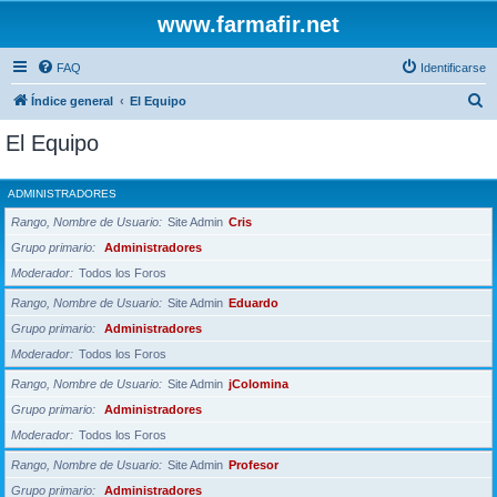
www.farmafir.net
FAQ
Identificarse
B
Índice general
El Equipo
u
El Equipo
s
c
ADMINISTRADORES
a
Rango, Nombre de Usuario
Site Admin
Cris
r
Grupo primario
Administradores
Moderador
Todos los Foros
Rango, Nombre de Usuario
Site Admin
Eduardo
Grupo primario
Administradores
Moderador
Todos los Foros
Rango, Nombre de Usuario
Site Admin
jColomina
Grupo primario
Administradores
Moderador
Todos los Foros
Rango, Nombre de Usuario
Site Admin
Profesor
Grupo primario
Administradores