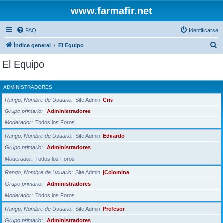
www.farmafir.net
FAQ
Identificarse
B
Índice general
El Equipo
u
El Equipo
s
c
ADMINISTRADORES
a
Rango, Nombre de Usuario
Site Admin
Cris
r
Grupo primario
Administradores
Moderador
Todos los Foros
Rango, Nombre de Usuario
Site Admin
Eduardo
Grupo primario
Administradores
Moderador
Todos los Foros
Rango, Nombre de Usuario
Site Admin
jColomina
Grupo primario
Administradores
Moderador
Todos los Foros
Rango, Nombre de Usuario
Site Admin
Profesor
Grupo primario
Administradores