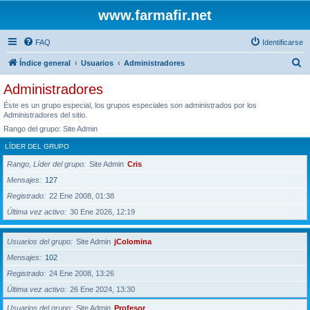
www.farmafir.net
FAQ
Identificarse
B
Índice general
Usuarios
Administradores
u
Administradores
s
Éste es un grupo especial, los grupos especiales son administrados por los
c
Administradores del sitio.
Rango del grupo: Site Admin
a
r
LÍDER DEL GRUPO
Rango, Líder del grupo
Site Admin
Cris
Mensajes
127
Registrado
22 Ene 2008, 01:38
Última vez activo
30 Ene 2026, 12:19
Usuarios del grupo
Site Admin
jColomina
Mensajes
102
Registrado
24 Ene 2008, 13:26
Última vez activo
26 Ene 2024, 13:30
Usuarios del grupo
Site Admin
Profesor