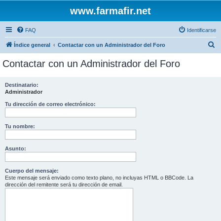
www.farmafir.net
FAQ
Identificarse
B
Índice general
Contactar con un Administrador del Foro
u
Contactar con un Administrador del Foro
s
c
Destinatario:
Administrador
a
r
Tu dirección de correo electrónico:
Tu nombre:
Asunto:
Cuerpo del mensaje:
Este mensaje será enviado como texto plano, no incluyas HTML o BBCode. La
dirección del remitente será tu dirección de email.