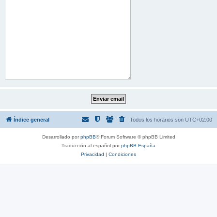
Índice general
Todos los horarios son
UTC+02:00
Desarrollado por
phpBB
® Forum Software © phpBB Limited
Traducción al español por
phpBB España
Privacidad
|
Condiciones