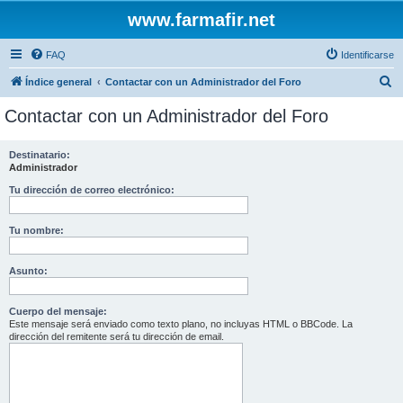
www.farmafir.net
FAQ
Identificarse
B
Índice general
Contactar con un Administrador del Foro
u
Contactar con un Administrador del Foro
s
c
Destinatario:
Administrador
a
r
Tu dirección de correo electrónico:
Tu nombre:
Asunto:
Cuerpo del mensaje:
Este mensaje será enviado como texto plano, no incluyas HTML o BBCode. La
dirección del remitente será tu dirección de email.