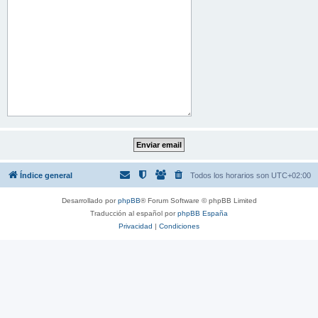
Índice general
Todos los horarios son
UTC+02:00
Desarrollado por
phpBB
® Forum Software © phpBB Limited
Traducción al español por
phpBB España
Privacidad
|
Condiciones